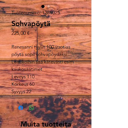
Tuotenumero: 1281025
Sohvapöytä
Hinta
225,00 €
Renesanni tyylin 100 vuotias
pöytä sopii sohvapöydäksi.
Laatikoihin saa kätevästi esim
kaukosäätimet.
Leveys 110
Korkeus 60
Syvyys 22
Muita tuotteita