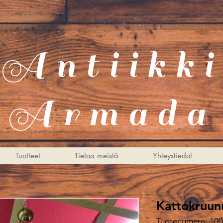
Antiikki
Armada
Tuotteet
Tietoa meistä
Yhteystiedot
Kattokruun
Tuotenumero: 10