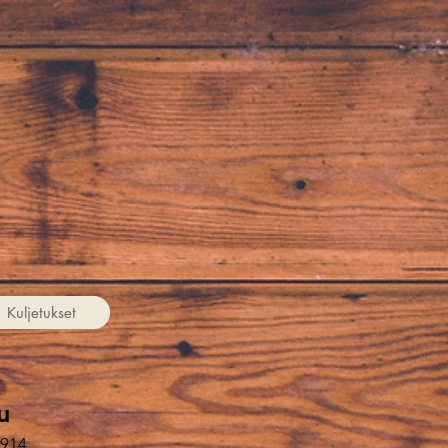
Kuljetukset
u
0914