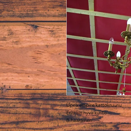
Upea empire kattokruunu
Erittäin hyvä kunto
8-haarainen